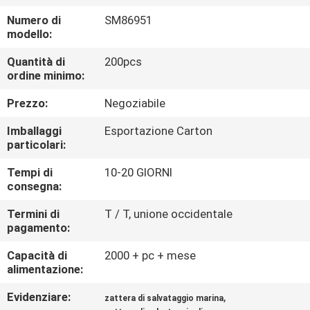
FABBRICA
Numero di
SM86951
modello:
CONTROLLO
Quantità di
200pcs
DI
ordine minimo:
QUALITÀ
Prezzo:
Negoziabile
Imballaggi
Esportazione Carton
COMPANY
particolari:
NEWS
Tempi di
10-20 GIORNI
consegna:
MAPPA
Termini di
T / T, unione occidentale
pagamento:
DEL
Capacità di
2000 + pc + mese
SITO
alimentazione:
Evidenziare:
,
zattera di salvataggio marina
PRIVACY