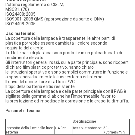
L'ultimo regolamento di CISLM;
MSC81. (70)
ISO24408: 2005
ISO9001: 2008 QMS (approvazione da parte di DNV)
ISO24408: 2005
Uso materiale:
La copertura della lampada è trasparente, le altre parti di
plastica potrebbe essere cambiata il colore secondo
requisito del cliente.
Tutte le parti di plastica sono prodotte in un policarbonato di
rendimento elevato.
Gli interruttori generali rossi, sulla parte principale, sono ricoperti
di chiaro film plastico protettivo, hanno chiaro
le istruzioni operative e sono semplici commutare in funzione e
a riposo individualmente la luce esterna ed interna.
Il cavo del connettore è fatto in PVC.
Il tipo della batteria è litio resistente.
La copertura della lampada e della parte principale con il PWB è
sigillata dalla gomma di ab che ha l'impermeabile favorito
la prestazione ed impedisce la corrosione e la crescita di muffa.
Parametri tecnici
Specificazione
Intensità della luce della luce
> 4.3cd
tasso istantaneo:
50-
esterna
70times/min