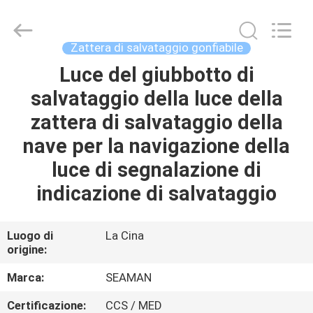
2026
Jiaxing
Seaman
Marine
Co.,Ltd..
Zattera di salvataggio gonfiabile
All
Rights
Luce del giubbotto di
CASA
Reserved.
salvataggio della luce della
PRODOTTI
zattera di salvataggio della
nave per la navigazione della
VIDEO
luce di segnalazione di
indicazione di salvataggio
CIRCA
NOI
Luogo di
La Cina
origine:
GIRO
Marca:
SEAMAN
DELLA
Certificazione:
CCS / MED