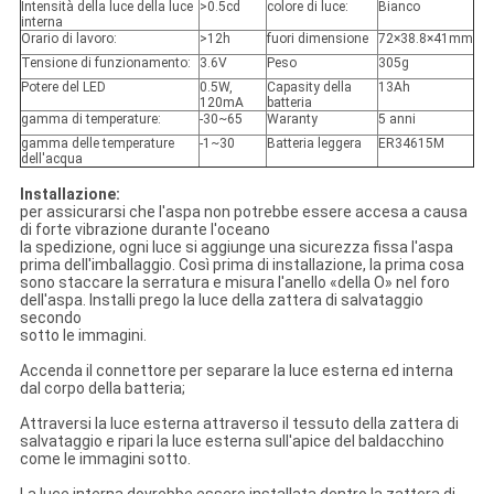
Intensità della luce della luce
>0.5cd
colore di luce:
Bianco
interna
Orario di lavoro:
>12h
fuori dimensione
72×38.8×41mm
Tensione di funzionamento:
3.6V
Peso
305g
Potere del LED
0.5W,
Capasity della
13Ah
120mA
batteria
gamma di temperature:
-30~65
Waranty
5 anni
gamma delle temperature
-1~30
Batteria leggera
ER34615M
dell'acqua
Installazione:
per assicurarsi che l'aspa non potrebbe essere accesa a causa
di forte vibrazione durante l'oceano
la spedizione, ogni luce si aggiunge una sicurezza fissa l'aspa
prima dell'imballaggio. Così prima di installazione, la prima cosa
sono staccare la serratura e misura l'anello «della O» nel foro
dell'aspa. Installi prego la luce della zattera di salvataggio
secondo
sotto le immagini.
Accenda il connettore per separare la luce esterna ed interna
dal corpo della batteria;
Attraversi la luce esterna attraverso il tessuto della zattera di
salvataggio e ripari la luce esterna sull'apice del baldacchino
come le immagini sotto.