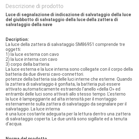
Descrizione di prodotto
Luce di segnalazione di indicazione di salvataggio della luce
del giubbotto di salvataggio della luce della zattera di
salvataggio della nave
Decription:
La luce della zattera di salvataggio SM86951 comprende tre
oggetti:
1) la luce esterna con cavo
2) la luce interna con cavo
3) corpo della batteria
La luce esterna e la luce interna sono collegate con il corpo della
batteria da due diversi cavo-connettori.
potenze della batteria sia delle luci interne che esterne. Quando
la zattera di salvataggio è gonfiata, la batteria può essere
attivato automaticamente estraendo l'anello «della O» ed
entrambi delle luci sono attivati allo stesso tempo. L'esterno
la luce è lampeggiante ad alta intensità per il montaggio
esternamente sulla zattera di salvataggio da segnalare per il
salvataggio. La luce interna
è una luce costante adeguata per la lettura dentro una zattera
di salvataggio coperta. Le due unità sono sigillate ed a tenuta
d'acqua.
Norma del prodotto