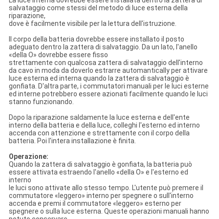
La luce interna dovrebbe essere installata dentro la zattera di
salvataggio come stessi del metodo di luce esterna della
riparazione,
dove è facilmente visibile per la lettura dell'istruzione.
Il corpo della batteria dovrebbe essere installato il posto
adeguato dentro la zattera di salvataggio. Da un lato, l'anello
«della O» dovrebbe essere fisso
strettamente con qualcosa zattera di salvataggio dell'interno
da cavo in moda da doverlo estrarre automantically per attivare
luce esterna ed interna quando la zattera di salvataggio è
gonfiata. D'altra parte, i commutatori manuali per le luci esterne
ed interne potrebbero essere azionati facilmente quando le luci
stanno funzionando.
Dopo la riparazione saldamente la luce esterna e dell'ente
interno della batteria e della luce, colleghi l'esterno ed interno
accenda con attenzione e strettamente con il corpo della
batteria. Poi l'intera installazione è finita.
Operazione:
Quando la zattera di salvataggio è gonfiata, la batteria può
essere attivata estraendo l'anello «della O» e l'esterno ed
interno
le luci sono attivate allo stesso tempo. L'utente può premere il
commutatore «leggero» interno per spegnere o sull'interno
accenda e premi il commutatore «leggero» esterno per
spegnere o sulla luce esterna. Queste operazioni manuali hanno