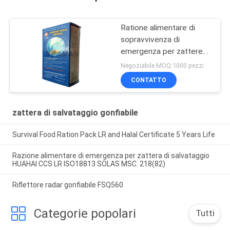
Ratione alimentare di
sopravvivenza di
emergenza per zattere
gonfiabili
Negoziabile MOQ:1000 pezzi
CONTATTO
zattera di salvataggio gonfiabile
Survival Food Ration Pack LR and Halal Certificate 5 Years Life
Razione alimentare di emergenza per zattera di salvataggio
HUAHAI CCS LR ISO18813 SOLAS MSC. 218(82)
Riflettore radar gonfiabile FSQ560
Categorie popolari
Tutti