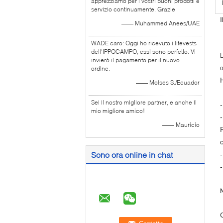
apprezziamo per i vostri buoni prodotti e
servizio continuamente. Grazie
I
—— Muhammed Anees/UAE
WADE caro: Oggi ho ricevuto i lifevests
dell'IPPOCAMPO, essi sono perfetto. Vi
L
invierò il pagamento per il nuovo
ordine.
o
H
—— Moises S./Ecuador
Sei il nostro migliore partner, e anche il
mio migliore amico!
—— Mauricio
c
Sono ora online in chat
-