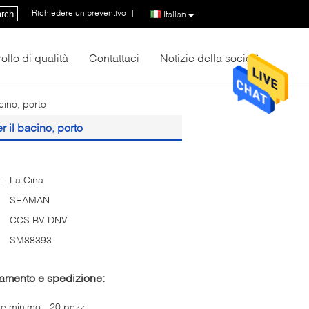
Richiedere un preventivo
|
rch
Italian
ollo di qualità
Contattaci
Notizie della società
cino, porto
r il bacino, porto
:
La Cina
SEAMAN
CCS BV DNV
SM88393
gamento e spedizione:
ne minimo:
20 pezzi