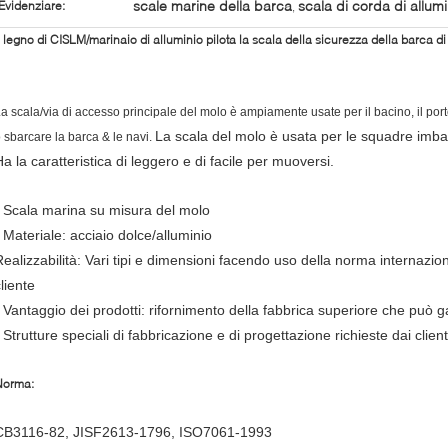
scale marine della barca
scala di corda di allumi
Evidenziare:
,
l legno di CISLM/marinaio di alluminio pilota la scala della sicurezza della barca
a scala/via di accesso principale del molo è ampiamente usate per il bacino, il por
La scala del molo è usata per le squadre imba
 sbarcare la barca & le navi.
a la caratteristica di leggero e di facile per muoversi.
- Scala marina su misura del molo
- Materiale: acciaio dolce/alluminio
Realizzabilità: Vari tipi e dimensioni facendo uso della norma internazio
liente
- Vantaggio dei prodotti: rifornimento della fabbrica superiore che può ga
 Strutture speciali di fabbricazione e di progettazione richieste dai client
Norma:
CB3116-82, JISF2613-1796, ISO7061-1993