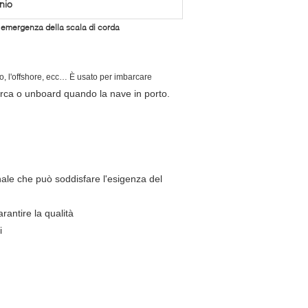
nio
 di emergenza della scala di corda
to, l'offshore, ecc… È usato per imbarcare
rca o unboard quando la nave in porto.
nale che può soddisfare l'esigenza del
rantire la qualità
i