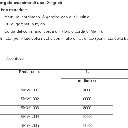
Angolo massimo di uso:
30 gradi
Lista materiale:
struttura, corrimano, & gancio: lega di alluminio
Rullo: gomma, o nylon
Corda del corrimano: corda di nylon, o corda di Manila
n lato (per il lato della riva) è con il rullo e l'altro lato (per il lato della 
Specifiche:
Prodotto no.
L
millimetro
SMWL001
4000
SMWL002
6000
SMWL003
8000
SMWL004
10000
SMWL005
12500