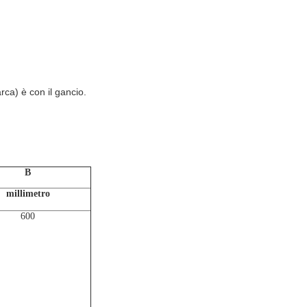
barca) è con il gancio.
B
millimetro
600