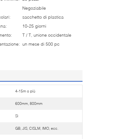
Negoziabile
olari:
sacchetto di plastica
gna:
10-25 giorni
mento:
T / T, unione occidentale
entazione:
un mese di 500 pc
4-15m o più
600mm, 800mm
Sì
GB, JIS, CISLM, IMO, ecc.