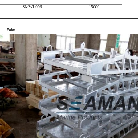
SMWL006
15000
Foto: