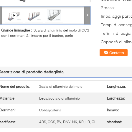
Prezzo:
Imballaggi partic
Tempi di conse
Grande immagine :
Scala di alluminio del molo di CCS
Termini di paga
con i corrimani & l'incavo per il bacino, porto
Capacità di alim
Contatto
Descrizione di prodotto dettagliata
Nome del prodotto:
Scala di alluminio del molo
Lunghezza:
Materiale:
Lega/acciaio di alluminio
Larghezza:
Corrimani:
Corda/catena
incavo:
certificato:
ABS, CCS, BV, DNV, NK, KR, LR, GL,
standard: