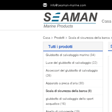
info@seaman-marine.com
Casa
Casa
Prodotti
Scala di sicurezza della barca
Tutti i prodotti
Giubbotto di salvataggio marino
(34)
Luce del giubbotto di salvataggio
(22)
Accessori del giubbotto di salvataggio
(26)
Apparato a presa d'aria
(30)
Scala di sicurezza della barca
(8)
giubbotto di salvataggio dello sport
acquatico
(16)
Anello di salvagente
(19)