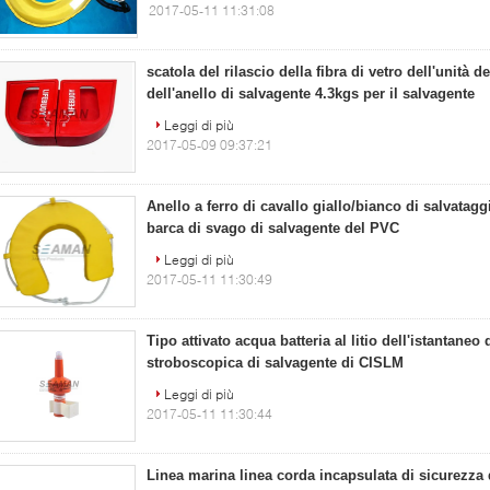
2017-05-11 11:31:08
scatola del rilascio della fibra di vetro dell'unità d
dell'anello di salvagente 4.3kgs per il salvagente
Leggi di più
2017-05-09 09:37:21
Anello a ferro di cavallo giallo/bianco di salvatagg
barca di svago di salvagente del PVC
Leggi di più
2017-05-11 11:30:49
Tipo attivato acqua batteria al litio dell'istantaneo 
stroboscopica di salvagente di CISLM
Leggi di più
2017-05-11 11:30:44
Linea marina linea corda incapsulata di sicurezza 