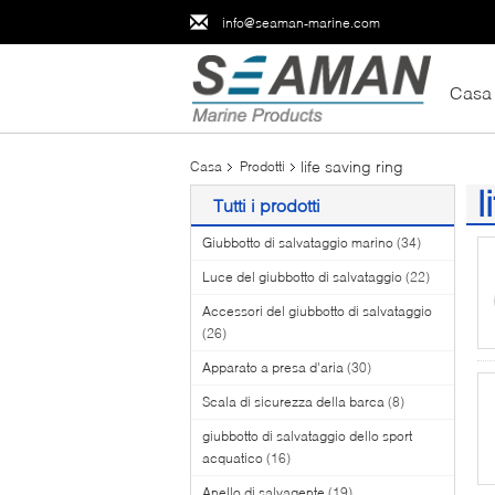
info@seaman-marine.com
Casa
life saving ring
Casa
Prodotti
l
Tutti i prodotti
(1
Giubbotto di salvataggio marino
(34)
Luce del giubbotto di salvataggio
(22)
Accessori del giubbotto di salvataggio
(26)
Apparato a presa d'aria
(30)
Scala di sicurezza della barca
(8)
giubbotto di salvataggio dello sport
acquatico
(16)
Anello di salvagente
(19)