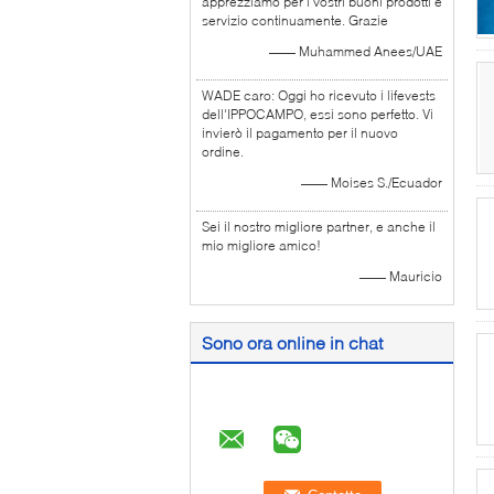
apprezziamo per i vostri buoni prodotti e
servizio continuamente. Grazie
—— Muhammed Anees/UAE
WADE caro: Oggi ho ricevuto i lifevests
dell'IPPOCAMPO, essi sono perfetto. Vi
invierò il pagamento per il nuovo
ordine.
—— Moises S./Ecuador
Sei il nostro migliore partner, e anche il
mio migliore amico!
—— Mauricio
Sono ora online in chat