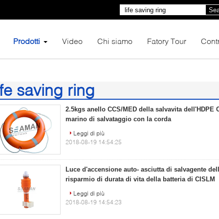
Sea
Prodotti
Video
Chi siamo
Fatory Tour
Contr
ife saving ring
5)
2.5kgs anello CCS/MED della salvavita dell'HDPE C
marino di salvataggio con la corda
Leggi di più
2018-08-19 14:54:25
Luce d'accensione auto- asciutta di salvagente del
risparmio di durata di vita della batteria di CISLM
Leggi di più
2018-08-19 14:54:23