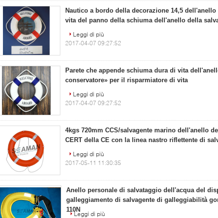
Nautico a bordo della decorazione 14,5 dell'anello
vita del panno della schiuma dell'anello della salv
Leggi di più
2017-04-07 09:27:52
Parete che appende schiuma dura di vita dell'anell
conservatore» per il risparmiatore di vita
Leggi di più
2017-04-07 09:27:52
4kgs 720mm CCS/salvagente marino dell'anello del
CERT della CE con la linea nastro riflettente di sa
Leggi di più
2017-05-11 11:30:35
Anello personale di salvataggio dell'acqua del dis
galleggiamento di salvagente di galleggiabilità gon
110N
Leggi di più