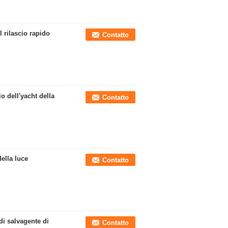
el rilascio rapido
Contatto
io dell'yacht della
Contatto
della luce
Contatto
di salvagente di
Contatto