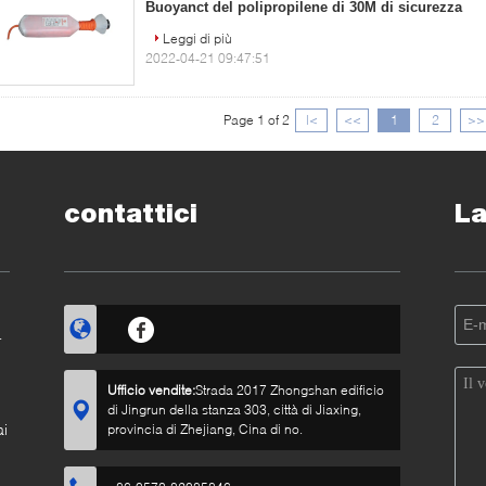
Buoyanct del polipropilene di 30M di sicurezza
Leggi di più
2022-04-21 09:47:51
Page 1 of 2
|<
<<
1
2
>>
contattici
La
Ufficio vendite:
Strada 2017 Zhongshan edificio
di Jingrun della stanza 303, città di Jiaxing,
ai
provincia di Zhejiang, Cina di no.